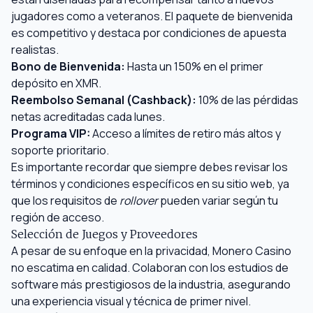
jugadores como a veteranos. El paquete de bienvenida
es competitivo y destaca por condiciones de apuesta
realistas.
Bono de Bienvenida:
Hasta un 150% en el primer
depósito en XMR.
Reembolso Semanal (Cashback):
10% de las pérdidas
netas acreditadas cada lunes.
Programa VIP:
Acceso a límites de retiro más altos y
soporte prioritario.
Es importante recordar que siempre debes revisar los
términos y condiciones específicos en su sitio web, ya
que los requisitos de
rollover
pueden variar según tu
región de acceso.
Selección de Juegos y Proveedores
A pesar de su enfoque en la privacidad, Monero Casino
no escatima en calidad. Colaboran con los estudios de
software más prestigiosos de la industria, asegurando
una experiencia visual y técnica de primer nivel.