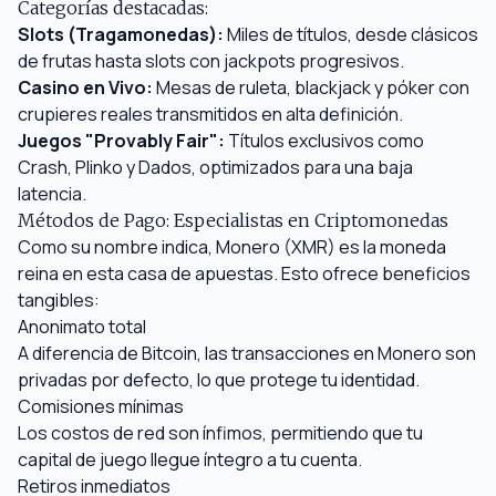
Categorías destacadas:
Slots (Tragamonedas):
Miles de títulos, desde clásicos
de frutas hasta slots con jackpots progresivos.
Casino en Vivo:
Mesas de ruleta, blackjack y póker con
crupieres reales transmitidos en alta definición.
Juegos "Provably Fair":
Títulos exclusivos como
Crash, Plinko y Dados, optimizados para una baja
latencia.
Métodos de Pago: Especialistas en Criptomonedas
Como su nombre indica, Monero (XMR) es la moneda
reina en esta casa de apuestas. Esto ofrece beneficios
tangibles:
Anonimato total
A diferencia de Bitcoin, las transacciones en Monero son
privadas por defecto, lo que protege tu identidad.
Comisiones mínimas
Los costos de red son ínfimos, permitiendo que tu
capital de juego llegue íntegro a tu cuenta.
Retiros inmediatos