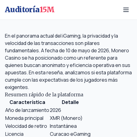
Auditoría
15M
En el panorama actual del iGaming, la privacidad y la
velocidad de las transacciones son pilares
fundamentales. A fecha de 10 de mayo de 2026, Monero
Casino se ha posicionado como un referente para
quienes buscan anonimato y eficiencia operativa en sus
apuestas. En esta reseña, analizamos si esta plataforma
cumple con las expectativas de los jugadores más
exigentes.
Resumen rápido de la plataforma
Característica
Detalle
Año de lanzamiento
2026
Moneda principal
XMR (Monero)
Velocidad de retiro
Instantánea
Licencia
Curacao eGaming