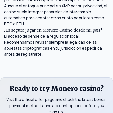
Aunque el enfoque principal es XMR por su privacidad, el
casino suele integrar pasarelas de intercambio
automático para aceptar otras cripto populares como
BTC o ETH.
¿Es seguro jugar en Monero Casino desde mi país?
El acceso depende de la regulación local.
Recomendamos revisar siempre la legalidad de las
apuestas criptográficas en tu jurisdicción específica
antes de registrarte.
Ready to try Monero casino?
Visit the official offer page and check the latest bonus,
payment methods, and account options before you
sign up.