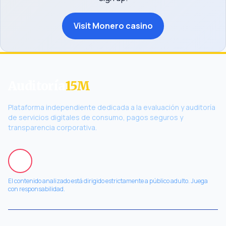
Visit Monero casino
Auditoría
15M
Plataforma independiente dedicada a la evaluación y auditoría
de servicios digitales de consumo, pagos seguros y
transparencia corporativa.
18+
El contenido analizado está dirigido estrictamente a público adulto. Juega
con responsabilidad.