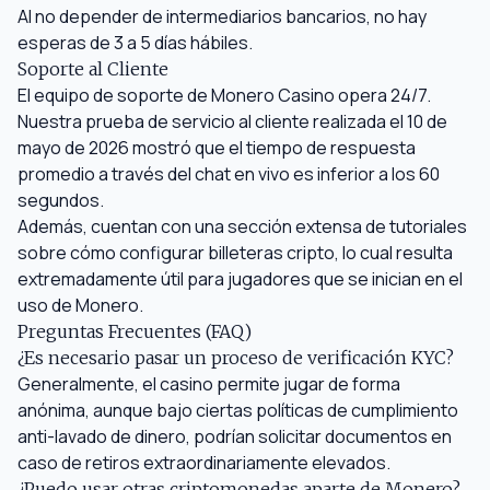
Al no depender de intermediarios bancarios, no hay
esperas de 3 a 5 días hábiles.
Soporte al Cliente
El equipo de soporte de Monero Casino opera 24/7.
Nuestra prueba de servicio al cliente realizada el 10 de
mayo de 2026 mostró que el tiempo de respuesta
promedio a través del chat en vivo es inferior a los 60
segundos.
Además, cuentan con una sección extensa de tutoriales
sobre cómo configurar billeteras cripto, lo cual resulta
extremadamente útil para jugadores que se inician en el
uso de Monero.
Preguntas Frecuentes (FAQ)
¿Es necesario pasar un proceso de verificación KYC?
Generalmente, el casino permite jugar de forma
anónima, aunque bajo ciertas políticas de cumplimiento
anti-lavado de dinero, podrían solicitar documentos en
caso de retiros extraordinariamente elevados.
¿Puedo usar otras criptomonedas aparte de Monero?