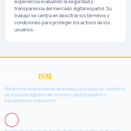
experiencia evaluando la seguridad y
transparencia del mercado digital español. Su
trabajo se centra en descifrar los términos y
condiciones para proteger los activos de los
usuarios.
Auditoría
15M
Plataforma independiente dedicada a la evaluación y auditoría
de servicios digitales de consumo, pagos seguros y
transparencia corporativa.
18+