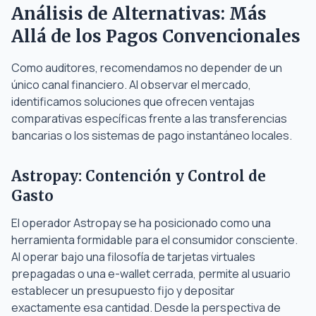
Análisis de Alternativas: Más
Allá de los Pagos Convencionales
Como auditores, recomendamos no depender de un
único canal financiero. Al observar el mercado,
identificamos soluciones que ofrecen ventajas
comparativas específicas frente a las transferencias
bancarias o los sistemas de pago instantáneo locales.
Astropay: Contención y Control de
Gasto
El operador Astropay se ha posicionado como una
herramienta formidable para el consumidor consciente.
Al operar bajo una filosofía de tarjetas virtuales
prepagadas o una e-wallet cerrada, permite al usuario
establecer un presupuesto fijo y depositar
exactamente esa cantidad. Desde la perspectiva de