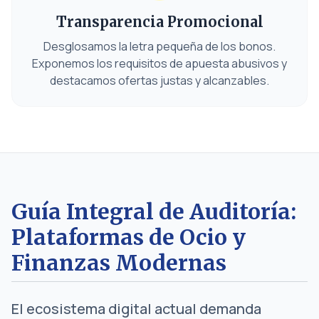
Transparencia Promocional
Desglosamos la letra pequeña de los bonos.
Exponemos los requisitos de apuesta abusivos y
destacamos ofertas justas y alcanzables.
Guía Integral de Auditoría:
Plataformas de Ocio y
Finanzas Modernas
El ecosistema digital actual demanda