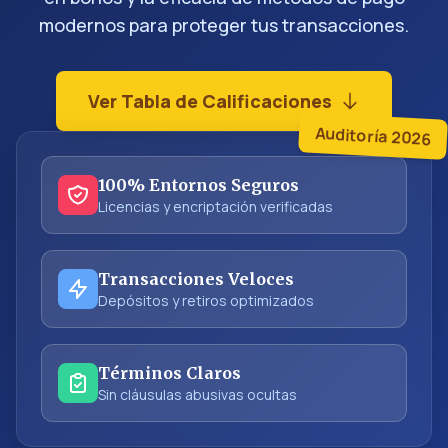
modernos para proteger tus transacciones.
Ver Tabla de Calificaciones
Auditoría 2026
100% Entornos Seguros
Licencias y encriptación verificadas
Transacciones Veloces
Depósitos y retiros optimizados
Términos Claros
Sin cláusulas abusivas ocultas