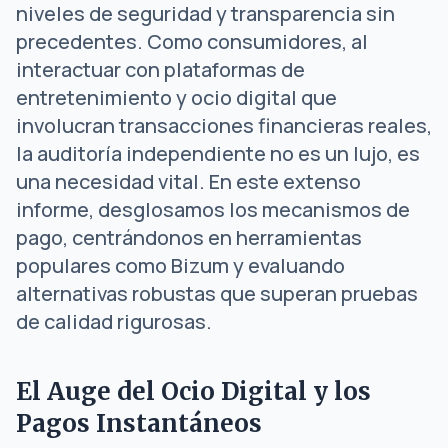
niveles de seguridad y transparencia sin
precedentes. Como consumidores, al
interactuar con plataformas de
entretenimiento y ocio digital que
involucran transacciones financieras reales,
la auditoría independiente no es un lujo, es
una necesidad vital. En este extenso
informe, desglosamos los mecanismos de
pago, centrándonos en herramientas
populares como Bizum y evaluando
alternativas robustas que superan pruebas
de calidad rigurosas.
El Auge del Ocio Digital y los
Pagos Instantáneos