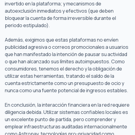
invertido en la plataforma; y mecanismos de
autoexclusión inmediatos y efectivos (que deben
bloquear la cuenta de forma irreversible durante el
periodo estipulado).
Además, exigimos que estas plataformas no envíen
publicidad agresiva o correos promocionales a usuarios
que han manifestado la intención de pausar su actividad
o que han alcanzado sus límites autoimpuestos. Como
consumidores, tenemos el derecho y la obligación de
utilizar estas herramientas, tratando el saldo de la
cuenta estrictamente como un presupuesto de ocio y
nunca como una fuente potencial de ingresos estables.
En conclusión, la interacción financiera en la red requiere
diligencia debida. Utilizar sistemas confiables locales es
un excelente punto de partida, pero comprender y
emplear infraestructuras auditadas internacionalmente
como Astropay, tecnologías pro-privacidad como