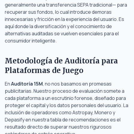
generalmente una transferencia SEPA tradicional— para
recuperar sus fondos, lo cual introduce demoras
innecesarias y fricción en la experiencia del usuario. Es
aquí donde la diversificación y el conocimiento de
alternativas auditadas se vuelven esenciales para el
consumidor inteligente.
Metodología de Auditoría para
Plataformas de Juego
En
Auditoría 15M
, no nos basamos en promesas
publicitarias. Nuestro proceso de evaluación somete a
cada plataforma a un escrutinio forense, diseñado para
proteger el capital y los datos personales del usuario. La
inclusión de operadores como Astropay, Monero y
Depasify en nuestra tabla de recomendaciones es el
resultado directo de superar nuestros rigurosos
estándares de estrés operativo.