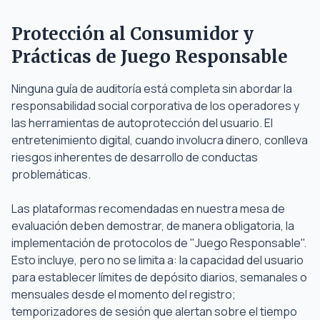
Protección al Consumidor y
Prácticas de Juego Responsable
Ninguna guía de auditoría está completa sin abordar la
responsabilidad social corporativa de los operadores y
las herramientas de autoprotección del usuario. El
entretenimiento digital, cuando involucra dinero, conlleva
riesgos inherentes de desarrollo de conductas
problemáticas.
Las plataformas recomendadas en nuestra mesa de
evaluación deben demostrar, de manera obligatoria, la
implementación de protocolos de "Juego Responsable".
Esto incluye, pero no se limita a: la capacidad del usuario
para establecer límites de depósito diarios, semanales o
mensuales desde el momento del registro;
temporizadores de sesión que alertan sobre el tiempo